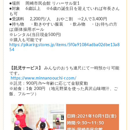
●場所 　岡崎市民会館 リハーサル室1 
●対象 　6歳以上 　※6歳の誕生日を迎えていれば年長さん
も可 
●受講料 　2,200円/人 　おやこ割　⇒2人で3,400円 
●持ち物 　・動きやすい服装 　・飲み物 　・(お待ちの方
は)新体操用ボール 　
※レンタル(当日現金500円) 　
※購入も可能です 
https://pikarirg.stores.jp/items/5f0a91084adba02dbe13a8
54
【託児サービス】
 みんなのおうち連尺にて一時預かり可能
です。
https://www.minnanoouchi-r.com/
※託児：900円/h〜年齢に応じて金額変動 
※給食：1食 200円 ​（地元野菜を使った具沢山味噌汁、ご
飯、フルーツ） 