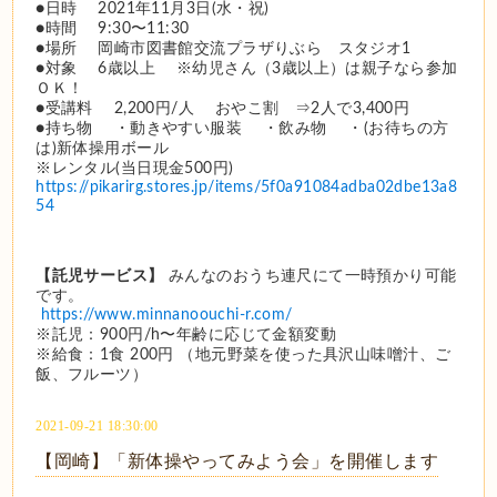
●日時 　2021年11月3日(水・祝) 
●時間 　9:30〜11:30 
●場所 　岡崎市図書館交流プラザりぶら　スタジオ1
●対象 　6歳以上 　※幼児さん（3歳以上）は親子なら参加
ＯＫ！
●受講料 　2,200円/人 　おやこ割　⇒2人で3,400円 
●持ち物 　・動きやすい服装 　・飲み物 　・(お待ちの方
は)新体操用ボール 　
※レンタル(当日現金500円) 　
https://pikarirg.stores.jp/items/5f0a91084adba02dbe13a8
54
【託児サービス】
 みんなのおうち連尺にて一時預かり可能
です。
https://www.minnanoouchi-r.com/
※託児：900円/h〜年齢に応じて金額変動 
※給食：1食 200円 ​（地元野菜を使った具沢山味噌汁、ご
飯、フルーツ） 
2021-09-21 18:30:00
【岡崎】「新体操やってみよう会」を開催します