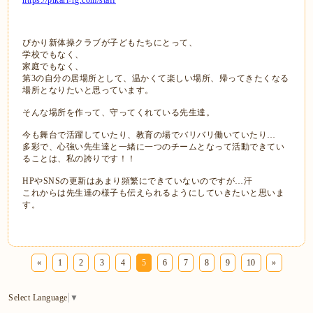
https://pikari-rg.com/staff
ぴかり新体操クラブが子どもたちにとって、
学校でもなく、
家庭でもなく、
第3の自分の居場所として、温かくて楽しい場所、帰ってきたくなる
場所となりたいと思っています。
そんな場所を作って、守ってくれている先生達。
今も舞台で活躍していたり、教育の場でバリバリ働いていたり…
多彩で、心強い先生達と一緒に一つのチームとなって活動できてい
ることは、私の誇りです！！
HPやSNSの更新はあまり頻繁にできていないのですが…汗
これからは先生達の様子も伝えられるようにしていきたいと思いま
す。
«
1
2
3
4
5
6
7
8
9
10
»
Select Language
▼