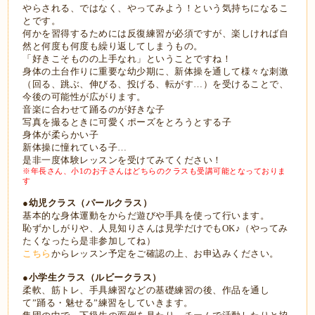
やらされる、ではなく、やってみよう！という気持ちになるこ
とです。
何かを習得するためには反復練習が必須ですが、楽しければ自
然と何度も何度も繰り返してしまうもの。
「好きこそものの上手なれ」ということですね！
身体の土台作りに重要な幼少期に、新体操を通して様々な刺激
（回る、跳ぶ、伸びる、投げる、転がす…）を受けることで、
今後の可能性が広がります。
音楽に合わせて踊るのが好きな子
写真を撮るときに可愛くポーズをとろうとする子
身体が柔らかい子
新体操に憧れている子…
是非一度体験レッスンを受けてみてください！
※年長さん、小1のお子さんはどちらのクラスも受講可能となっておりま
す
●幼児クラス（パールクラス）
基本的な身体運動をからだ遊びや手具を使って行います。
恥ずかしがりや、人見知りさんは見学だけでもOK♪（やってみ
たくなったら是非参加してね）
こちら
からレッスン予定をご確認の上、お申込みください。
●小学生クラス（ルビークラス）
柔軟、筋トレ、手具練習などの基礎練習の後、作品を通し
て”踊る・魅せる”練習をしていきます。